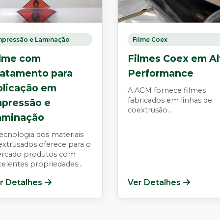
mpressão e Laminação
Filme Coex
ilme com
Filmes Coex em Al
ratamento para
Performance
plicação em
A AGM fornece filmes
fabricados em linhas de
mpressão e
coextrusão...
aminação
ecnologia dos materiais
extrusados oferece para o
rcado produtos com
elentes propriedades...
r Detalhes
Ver Detalhes