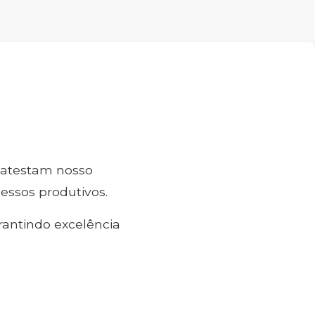
e atestam nosso
ssos produtivos.
rantindo excelência