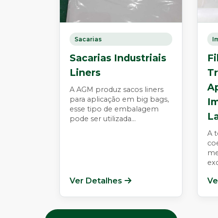
Sacarias
I
Sacarias Industriais
F
Liners
T
A
A AGM produz sacos liners
para aplicação em big bags,
I
esse tipo de embalagem
L
pode ser utilizada...
A t
co
me
exc
Ver Detalhes
Ve